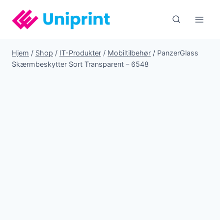
Fortsæt
til
indhold
Hjem
/
Shop
/
IT-Produkter
/
Mobiltilbehør
/
PanzerGlass
Skærmbeskytter Sort Transparent – 6548