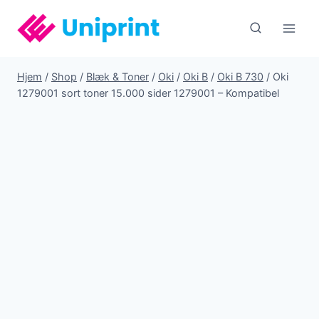
Fortsæt
til
indhold
Hjem
/
Shop
/
Blæk & Toner
/
Oki
/
Oki B
/
Oki B 730
/
Oki
1279001 sort toner 15.000 sider 1279001 – Kompatibel