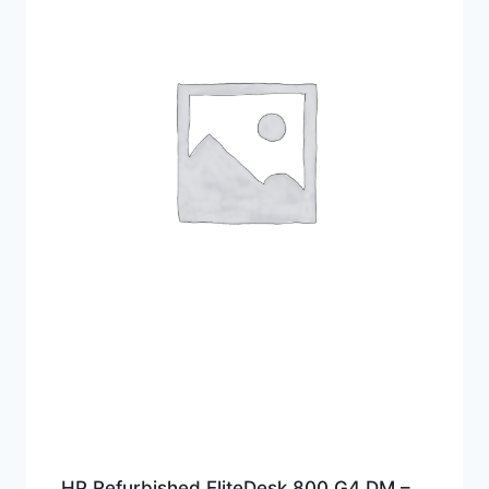
HP Refurbished EliteDesk 800 G4 DM –