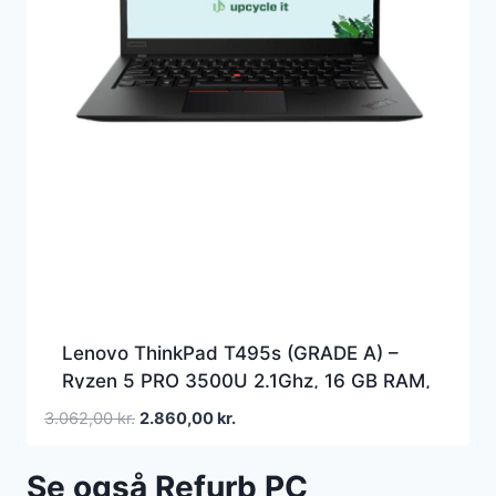
Lenovo ThinkPad T495s (GRADE A) –
Ryzen 5 PRO 3500U 2.1Ghz, 16 GB RAM,
256GB SSD, Win11Pro, 14″FHD
Den
Den
3.062,00
kr.
2.860,00
kr.
1920×1080, AMD Radeon Vega 8
oprindelige
aktuelle
Graphics, Touch, BLuetooth, Bluetooth,
pris
pris
Se også Refurb PC
Webcam
var:
er: