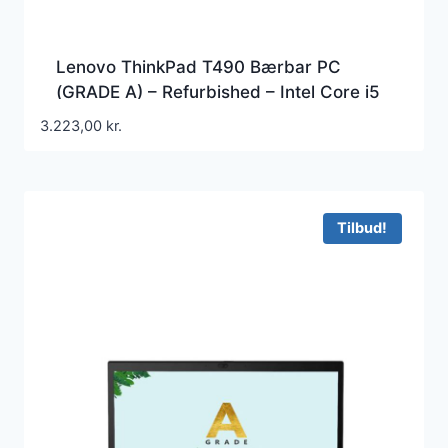
Lenovo ThinkPad T490 Bærbar PC
(GRADE A) – Refurbished – Intel Core i5
(8. Gen) 8365U / 1.6 GHz – 16 GB – 256
3.223,00
kr.
GB SSD – 14″
Tilbud!