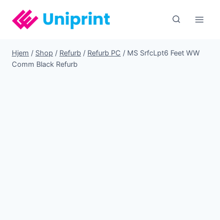
Fortsæt
til
indhold
Hjem
/
Shop
/
Refurb
/
Refurb PC
/
MS SrfcLpt6 Feet WW
Comm Black Refurb