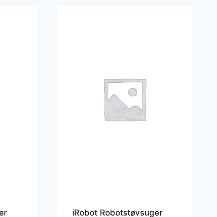
er
iRobot Robotstøvsuger