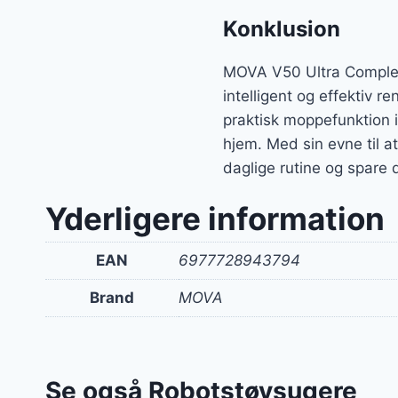
Konklusion
MOVA V50 Ultra Complete
intelligent og effektiv 
praktisk moppefunktion i
hjem. Med sin evne til a
daglige rutine og spare d
Yderligere information
EAN
6977728943794
Brand
MOVA
Se også Robotstøvsugere