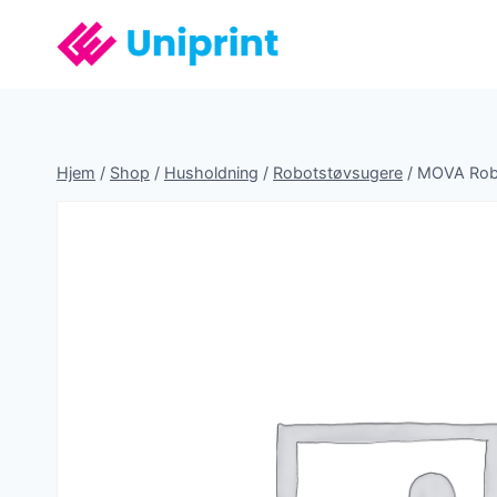
Fortsæt
til
indhold
Hjem
/
Shop
/
Husholdning
/
Robotstøvsugere
/
MOVA Robo