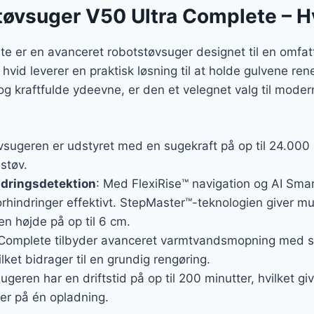
øvsuger V50 Ultra Complete – H
 er en avanceret robotstøvsuger designet til en omfat
hvid leverer en praktisk løsning til at holde gulvene r
g kraftfulde ydeevne, er den et velegnet valg til mode
sugeren er udstyret med en sugekraft på op til 24.000 Pa
støv.
ndringsdetektion
: Med FlexiRise™ navigation og AI Sma
rhindringer effektivt. StepMaster™-teknologien giver mu
en højde på op til 6 cm.
 Complete tilbyder avanceret varmtvandsmopning med s
lket bidrager til en grundig rengøring.
ugeren har en driftstid på op til 200 minutter, hvilket gi
er på én opladning.