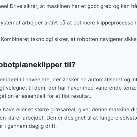
heel Drive sikrer, at maskinen har et godt greb og kan hå
Systemet arbejder aktivt på at optimere klippeprocessen
: Kombineret teknologi sikrer, at robotten navigerer sikke
obotplæneklipper til?
ideel til haveejere, der ønsker en automatiseret og intel
gt velegnet til dem, der har haver med varierende terræ
tion er essentielt for et flot resultat.
e have eller et større græsareal, giver denne maskine d
n klarer arbejdet. Den er designet til at fungere selvst
r i gennem daglig drift.