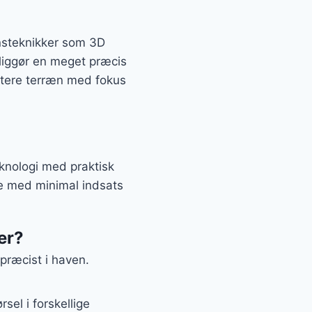
nsteknikker som 3D
uliggør en meget præcis
ndtere terræn med fokus
knologi med praktisk
ne med minimal indsats
er?
præcist i haven.
el i forskellige