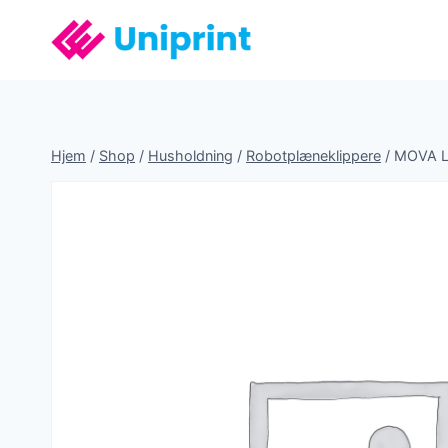
Fortsæt
til
indhold
Hjem
/
Shop
/
Husholdning
/
Robotplæneklippere
/
MOVA Li