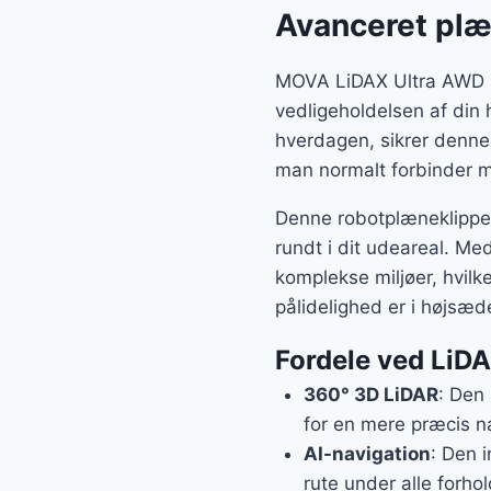
Avanceret pl
MOVA LiDAX Ultra AWD Ser
vedligeholdelsen af din
hverdagen, sikrer denne
man normalt forbinder 
Denne robotplæneklipper 
rundt i dit udeareal. Me
komplekse miljøer, hvilk
pålidelighed er i højsæd
Fordele ved LiD
360° 3D LiDAR
: Den
for en mere præcis n
AI-navigation
: Den i
rute under alle forhol