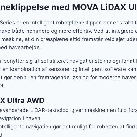
æneklippelse med MOVA LiDAX U
ies er en intelligent robotplæneklipper, der er skabt ti
 have både nemmere og mere effektiv. Ved at integrere a
 maskine, at din græsplæne altid fremstår velplejet ude
med havearbejde.
benytter sig af sofistikeret navigationsteknologi for a
d en kombination af sensorer og intelligent software ka
et gør den til en fremragende løsning for moderne haver
et.
AX Ultra AWD
 avancerede LiDAR-teknologi giver maskinen en fuld for
avigation i haven
ntelligente navigation gør det muligt for robotten at fin
d