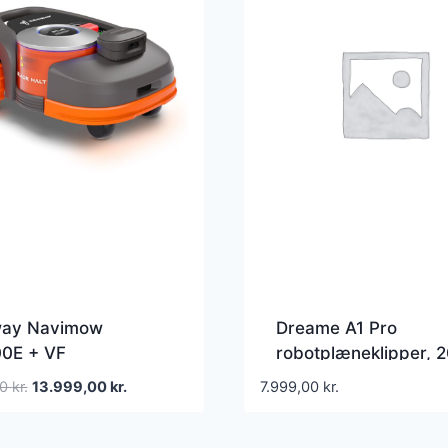
ay Navimow
Dreame A1 Pro
0E + VF
robotplæneklipper, 
plæneklipper –
m²
Den
Den
00
kr.
13.999,00
kr.
7.999,00
kr.
0 m2
oprindelige
aktuelle
pris
pris