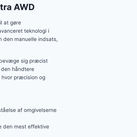
ltra AWD
l at gøre
vanceret teknologi i
n den manuelle indsats,
t bevæge sig præcist
n den håndtere
, hvor præcision og
ståelse af omgivelserne
de den mest effektive