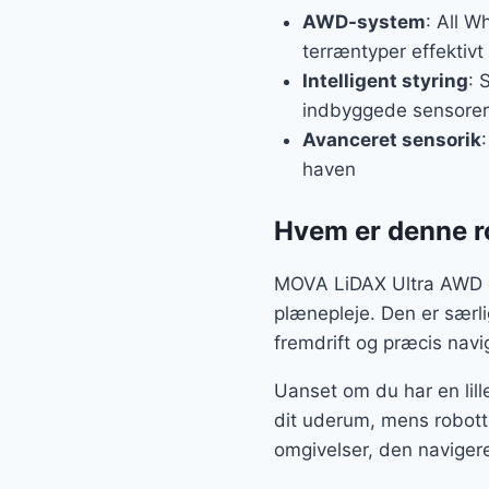
AWD-system
: All W
terræntyper effektivt
Intelligent styring
: 
indbyggede sensorer
Avanceret sensorik
haven
Hvem er denne r
MOVA LiDAX Ultra AWD er 
plænepleje. Den er særli
fremdrift og præcis naviga
Uanset om du har en lill
dit uderum, mens robotte
omgivelser, den navigere