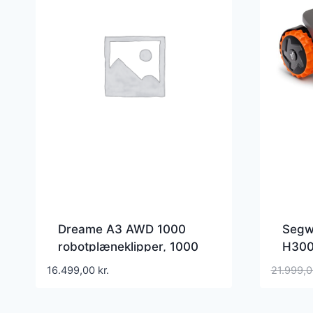
Dreame A3 AWD 1000
Segw
robotplæneklipper, 1000
H300
m²
Robot
16.499,00
kr.
21.999,
3.00