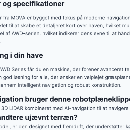
r og specifikationer
r fra MOVA er bygget med fokus på moderne navigatio
let til at skabe et detaljeret kort over haven, hvilket m
el af AWD-serien, hvilket indikerer dens evne til at hå
.
ng i din have
D Series får du en maskine, der forener avanceret te
n god løsning for alle, der ønsker en velplejet græsplæ
ennem intelligent navigation og robust konstruktion.
vigation bruger denne robotplæneklipp
3D LiDAR kombineret med AI-navigation til at navigere 
ndtere ujævnt terræn?
el, er den designet med fremdrift, der understøtter kørs