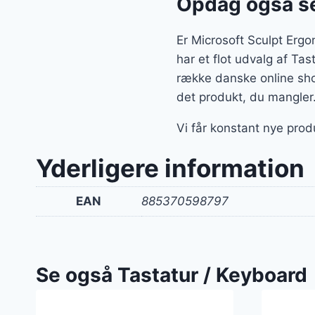
Opdag også se
Er Microsoft Sculpt Ergo
har et flot udvalg af Ta
række danske online sho
det produkt, du mangler
Vi får konstant nye prod
Yderligere information
EAN
885370598797
Se også Tastatur / Keyboard