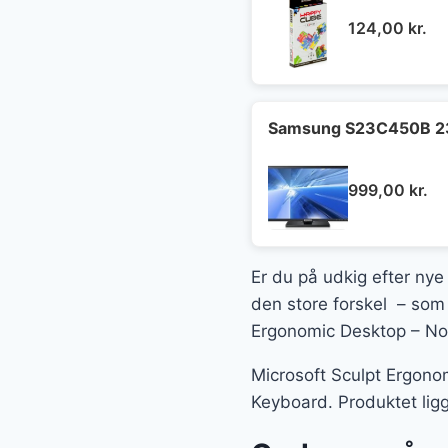
124,00
kr.
Samsung S23C450B 23"
999,00
kr.
Er du på udkig efter nye 
den store forskel – som 
Ergonomic Desktop – Nor
Microsoft Sculpt Ergonom
Keyboard. Produktet lig