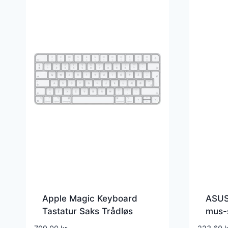
Apple Magic Keyboard
ASUS
Tastatur Saks Trådløs
mus-
Dansk – MK2A3DK/A
Trådl