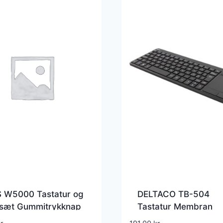
 W5000 Tastatur og
DELTACO TB-504
sæt Gummitrykknap
Tastatur Membran
øs
Trådløs Pan nordisk