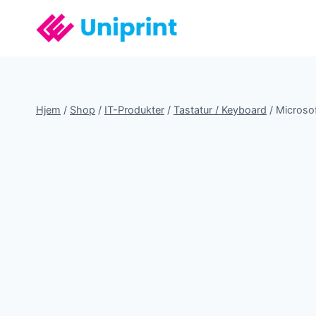
Fortsæt
til
indhold
Hjem
/
Shop
/
IT-Produkter
/
Tastatur / Keyboard
/
Microso