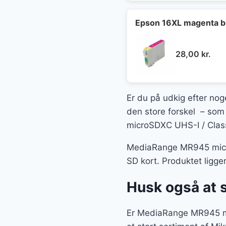
Epson 16XL magenta b
28,00
kr.
Er du på udkig efter noge
den store forskel – som 
microSDXC UHS-I / Class1
MediaRange MR945 microS
SD kort. Produktet ligge
Husk også at 
Er MediaRange MR945 mic