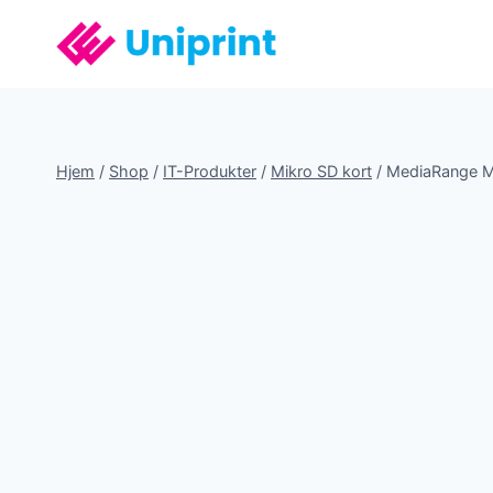
Fortsæt
til
indhold
Hjem
/
Shop
/
IT-Produkter
/
Mikro SD kort
/
MediaRange M