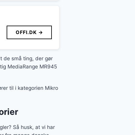
OFFI.DK →
it de små ting, der gør
øjagtig MediaRange MR945
r til i kategorien Mikro
orier
er? Så husk, at vi har