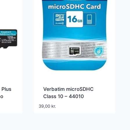
 Plus
Verbatim microSDHC
eo
Class 10 – 44010
3 /
39,00
kr.
28GB