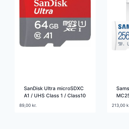
SanDisk Ultra microSDXC
Sams
A1 / UHS Class 1 / Class10
MC25
– SDSQUAR-064G-
/ Vid
89,00
kr.
213,00
k
GN6MA
U3 / 