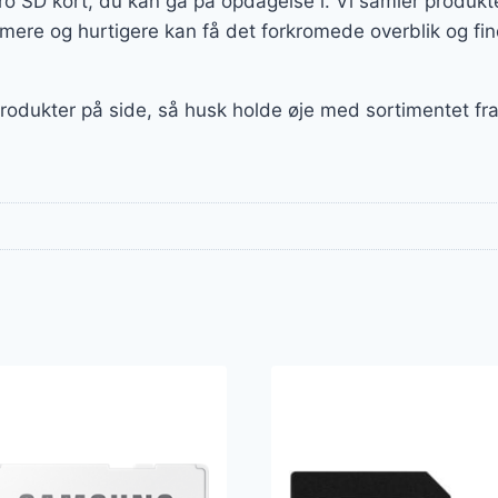
kro SD kort, du kan gå på opdagelse i. Vi samler produk
ere og hurtigere kan få det forkromede overblik og fin
produkter på side, så husk holde øje med sortimentet fra 