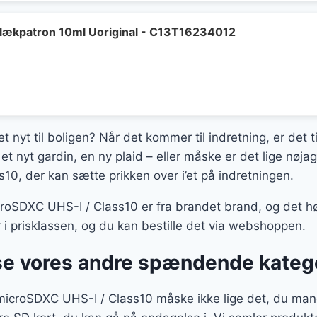
lækpatron 10ml Uoriginal - C13T16234012
t nyt til boligen? Når det kommer til indretning, er det t
et nyt gardin, en ny plaid – eller måske er det lige n
0, der kan sætte prikken over i’et på indretningen.
DXC UHS-I / Class10 er fra brandet brand, og det høre
r i prisklassen, og du kan bestille det via webshoppen.
se vores andre spændende kateg
roSDXC UHS-I / Class10 måske ikke lige det, du mangl