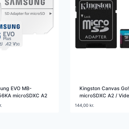
ung EVO MB-
Kingston Canvas Go!
6KA microSDXC A2
microSDXC A2 / Vid
eo Class V30 / UHS-I
Class V30 / UHS-I U
r.
144,00
kr.
Class10
Class10 – SDCG3/1