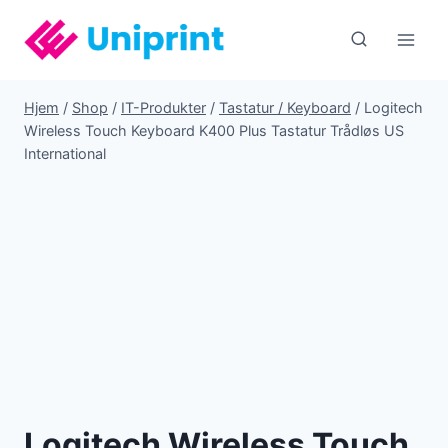
Fortsæt
til
indhold
Hjem
/
Shop
/
IT-Produkter
/
Tastatur / Keyboard
/
Logitech
Wireless Touch Keyboard K400 Plus Tastatur Trådløs US
International
Logitech Wireless Touch