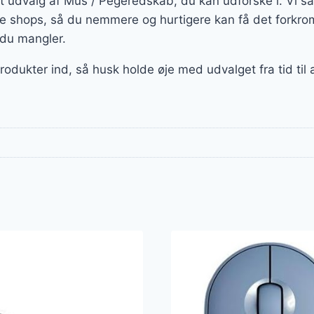
ort udvalg af Mus / Pegeredskab, du kan udforske i. Vi s
e shops, så du nemmere og hurtigere kan få det forkro
, du mangler.
produkter ind, så husk holde øje med udvalget fra tid til