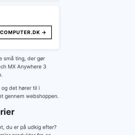
FCOMPUTER.DK →
de små ting, der gør
itech MX Anywhere 3
n.
 det hører til i
 det gennem webshoppen.
rier
, du er på udkig efter?