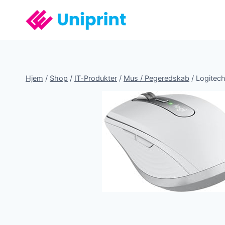
Fortsæt
til
indhold
Hjem
/
Shop
/
IT-Produkter
/
Mus / Pegeredskab
/
Logitec