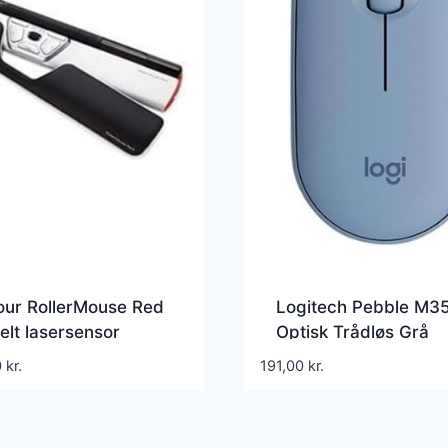
our RollerMouse Red
Logitech Pebble M3
lt lasersensor
Optisk Trådløs Grå
ng Sort Rød Sølv
0
kr.
191,00
kr.