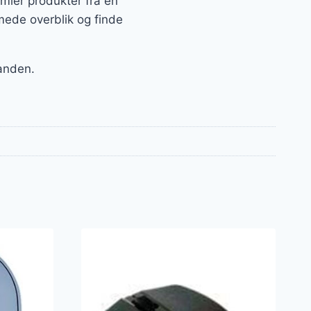
amler produkter fra en
mede overblik og finde
 anden.