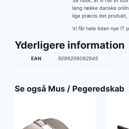
Så husk, at vi har et st
lang række danske onlin
lige præcis det produkt
Vi får hele tiden nye IT 
Yderligere information
EAN
5099206092945
Se også Mus / Pegeredskab