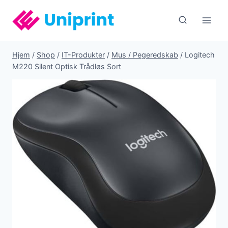
Fortsæt
til
indhold
Hjem
/
Shop
/
IT-Produkter
/
Mus / Pegeredskab
/
Logitech
M220 Silent Optisk Trådløs Sort