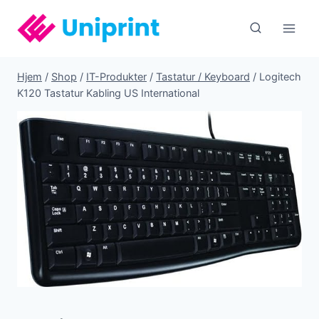
Fortsæt
til
indhold
Hjem
/
Shop
/
IT-Produkter
/
Tastatur / Keyboard
/
Logitech
K120 Tastatur Kabling US International