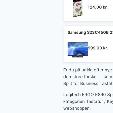
124,00
kr.
Samsung S23C450B 23"
999,00
kr.
Er du på udkig efter nye 
den store forskel – som 
Split for Business Tasta
Logitech ERGO K860 Split
kategorien Tastatur / Ke
webshoppen.