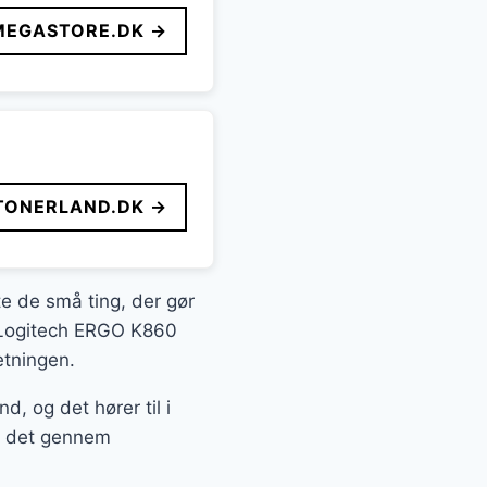
MEGASTORE.DK →
TONERLAND.DK →
fte de små ting, der gør
g Logitech ERGO K860
etningen.
, og det hører til i
le det gennem