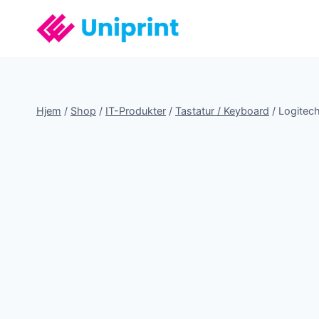
Fortsæt
til
indhold
Hjem
/
Shop
/
IT-Produkter
/
Tastatur / Keyboard
/
Logitech