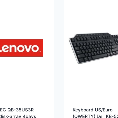
EC QB-35US3R
Keyboard US/Euro
disk-array 4bays
(QWERTY) Dell KB-5