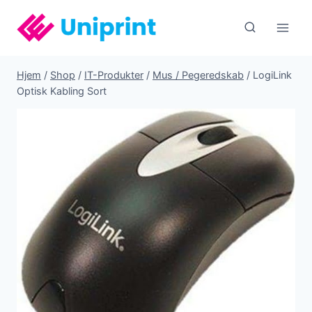
Fortsæt
til
indhold
Hjem
/
Shop
/
IT-Produkter
/
Mus / Pegeredskab
/
LogiLink
Optisk Kabling Sort