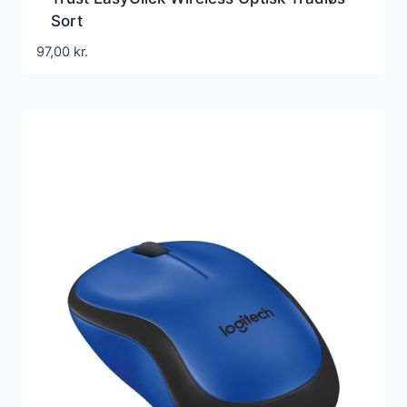
Sort
97,00
kr.