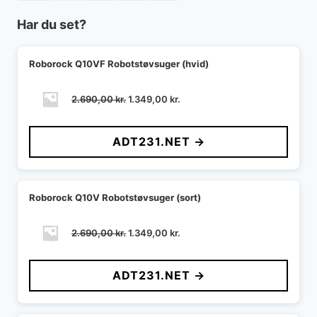
Har du set?
Roborock Q10VF Robotstøvsuger (hvid)
Den
Den
2.690,00
kr.
1.349,00
kr.
oprindelige
aktuelle
pris
pris
ADT231.NET →
var:
er:
2.690,00 kr..
1.349,00 kr..
Roborock Q10V Robotstøvsuger (sort)
Den
Den
2.690,00
kr.
1.349,00
kr.
oprindelige
aktuelle
pris
pris
ADT231.NET →
var:
er:
2.690,00 kr..
1.349,00 kr..