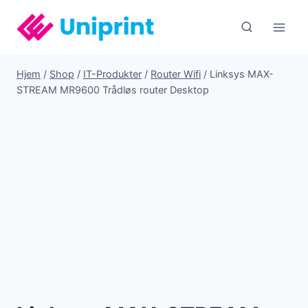
Fortsæt
til
indhold
Hjem
/
Shop
/
IT-Produkter
/
Router Wifi
/
Linksys MAX-
STREAM MR9600 Trådløs router Desktop