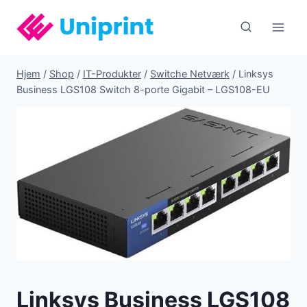
Fortsæt
til
indhold
Hjem
/
Shop
/
IT-Produkter
/
Switche Netværk
/
Linksys
Business LGS108 Switch 8-porte Gigabit – LGS108-EU
Linksys Business LGS108