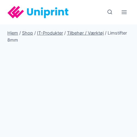
Fortsæt
til
indhold
Hjem
/
Shop
/
IT-Produkter
/
Tilbehør / Værktøj
/
Limstifter
8mm