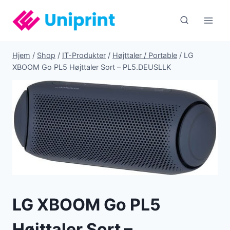
Fortsæt
til
indhold
Hjem
/
Shop
/
IT-Produkter
/
Højttaler / Portable
/
LG
XBOOM Go PL5 Højttaler Sort – PL5.DEUSLLK
LG XBOOM Go PL5
Højttaler Sort –