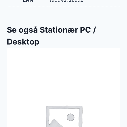
EAN
195042128802
Se også Stationær PC /
Desktop