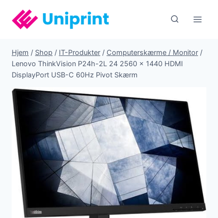
Fortsæt
til
indhold
Hjem
/
Shop
/
IT-Produkter
/
Computerskærme / Monitor
/
Lenovo ThinkVision P24h-2L 24 2560 x 1440 HDMI
DisplayPort USB-C 60Hz Pivot Skærm