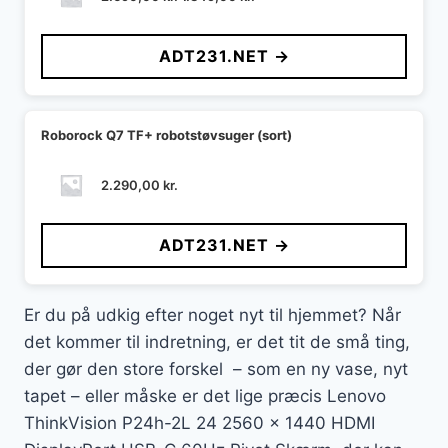
oprindelige
aktuelle
pris
pris
ADT231.NET →
var:
er:
2.690,00 kr..
1.349,00 kr..
Roborock Q7 TF+ robotstøvsuger (sort)
2.290,00
kr.
ADT231.NET →
Er du på udkig efter noget nyt til hjemmet? Når
det kommer til indretning, er det tit de små ting,
der gør den store forskel – som en ny vase, nyt
tapet – eller måske er det lige præcis Lenovo
ThinkVision P24h-2L 24 2560 x 1440 HDMI