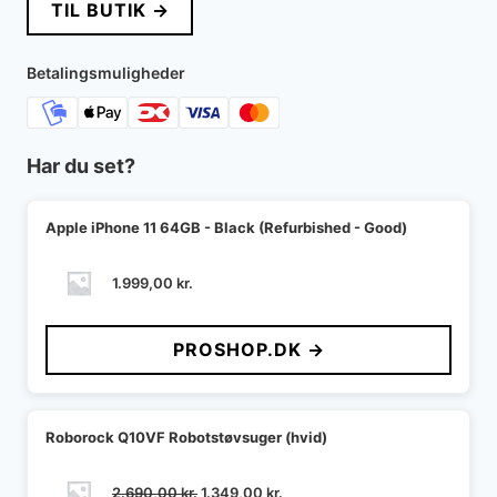
TIL BUTIK →
Betalingsmuligheder
Har du set?
Apple iPhone 11 64GB - Black (Refurbished - Good)
1.999,00
kr.
PROSHOP.DK →
Roborock Q10VF Robotstøvsuger (hvid)
Den
Den
2.690,00
kr.
1.349,00
kr.