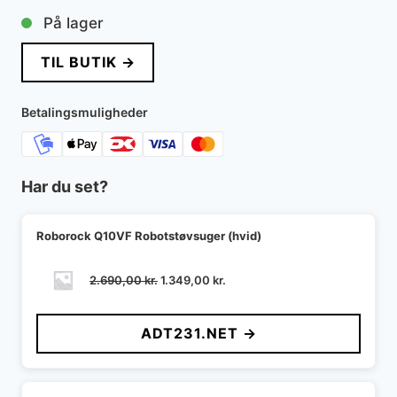
På lager
TIL BUTIK →
Betalingsmuligheder
Har du set?
Roborock Q10VF Robotstøvsuger (hvid)
Den
Den
2.690,00
kr.
1.349,00
kr.
oprindelige
aktuelle
pris
pris
ADT231.NET →
var:
er:
2.690,00 kr..
1.349,00 kr..