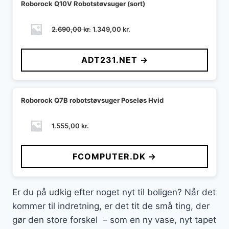
Roborock Q10V Robotstøvsuger (sort)
Den
Den
2.690,00
kr.
1.349,00
kr.
oprindelige
aktuelle
pris
pris
ADT231.NET →
var:
er:
2.690,00 kr..
1.349,00 kr..
Roborock Q7B robotstøvsuger Poseløs Hvid
1.555,00
kr.
FCOMPUTER.DK →
Er du på udkig efter noget nyt til boligen? Når det
kommer til indretning, er det tit de små ting, der
gør den store forskel – som en ny vase, nyt tapet