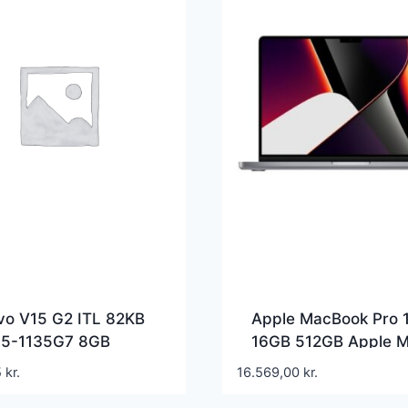
vo V15 G2 ITL 82KB
Apple MacBook Pro 
 I5-1135G7 8GB
16GB 512GB Apple M
 Intel Iris Xe
14-core Space grey
5
kr.
16.569,00
kr.
hics Windows 10