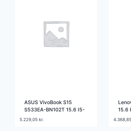
ASUS VivoBook S15
Leno
S533EA-BN102T 15.6 I5-
15.6
1135G7 8GB 512GB Intel
256GB
5.229,05
kr.
4.368,8
Iris Xe Graphics Windows
Grap