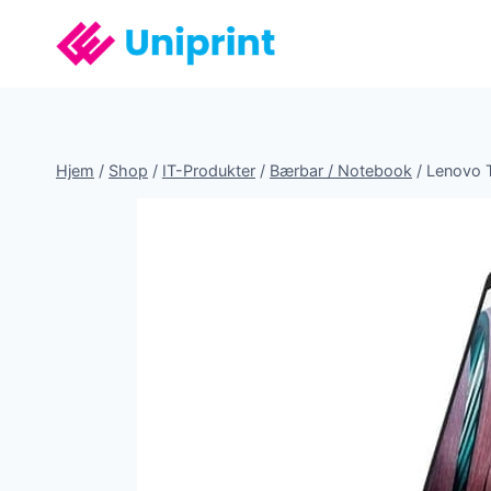
Fortsæt
til
indhold
Hjem
/
Shop
/
IT-Produkter
/
Bærbar / Notebook
/
Lenovo 