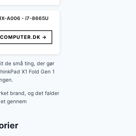
MX-A006 - i7-8665U
FCOMPUTER.DK →
it de små ting, der gør
 ThinkPad X1 Fold Gen 1
ingen.
et brand, og det falder
 det gennem
orier