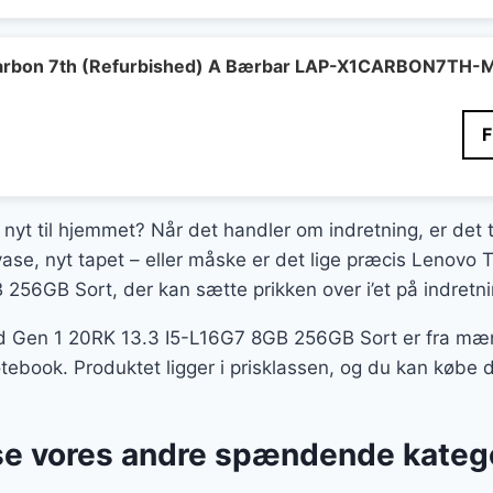
Carbon 7th (Refurbished) A Bærbar LAP-X1CARBON7TH-
 nyt til hjemmet? Når det handler om indretning, er det t
ase, nyt tapet – eller måske er det lige præcis Lenovo
256GB Sort, der kan sætte prikken over i’et på indretn
d Gen 1 20RK 13.3 I5-L16G7 8GB 256GB Sort er fra mærk
otebook. Produktet ligger i prisklassen, og du kan købe
se vores andre spændende kateg