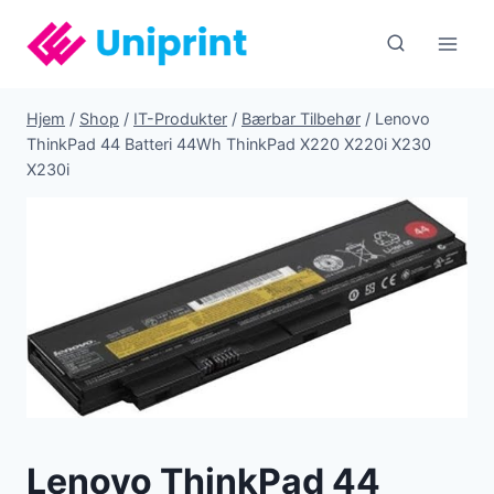
Fortsæt
til
indhold
Hjem
/
Shop
/
IT-Produkter
/
Bærbar Tilbehør
/
Lenovo
ThinkPad 44 Batteri 44Wh ThinkPad X220 X220i X230
X230i
Lenovo ThinkPad 44