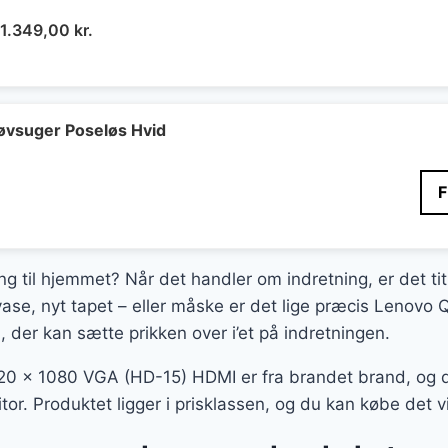
Den
Den
1.349,00
kr.
oprindelige
aktuelle
pris
pris
var:
er:
2.690,00 kr..
1.349,00 kr..
øvsuger Poseløs Hvid
ing til hjemmet? Når det handler om indretning, er det ti
ase, nyt tapet – eller måske er det lige præcis Lenovo
der kan sætte prikken over i’et på indretningen.
0 x 1080 VGA (HD-15) HDMI er fra brandet brand, og de
r. Produktet ligger i prisklassen, og du kan købe det