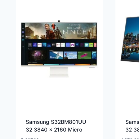
Samsung S32BM801UU
Sams
32 3840 x 2160 Micro
32 3
HDMI USB-C 60Hz
Displ