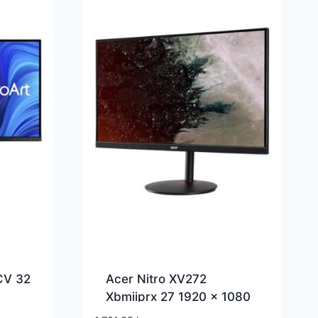
CV 32
Acer Nitro XV272
Xbmiiprx 27 1920 x 1080
60Hz
HDMI DisplayPort 240Hz