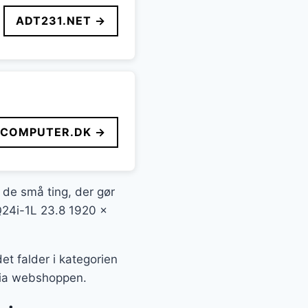
ADT231.NET →
FCOMPUTER.DK →
t de små ting, der gør
 Q24i-1L 23.8 1920 x
t falder i kategorien
 via webshoppen.