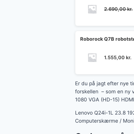
2.690,00
kr.
Roborock Q7B robotst
1.555,00
kr.
Er du på jagt efter nye t
forskellen – som en ny v
1080 VGA (HD-15) HDMI, 
Lenovo Q24i-1L 23.8 192
Computerskærme / Monito