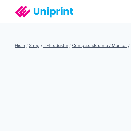
Fortsæt
til
indhold
Hjem
/
Shop
/
IT-Produkter
/
Computerskærme / Monitor
/