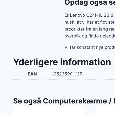
Opdag også se
Er Lenovo Q24i-1L 23.8 
husk, at vi har et flot 
produkter fra en lang r
overblik og finde nøjagti
Vi får konstant nye prod
Yderligere information
EAN
195235901137
Se også Computerskærme / 