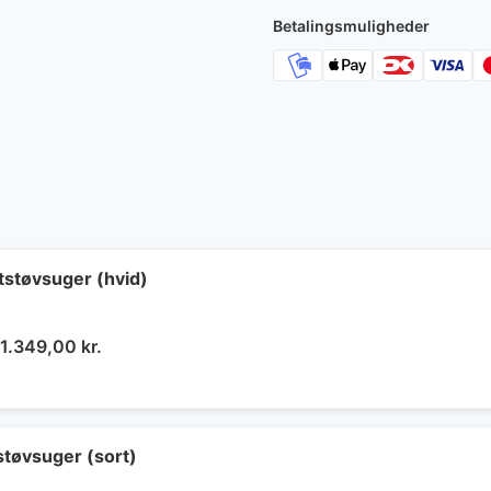
Betalingsmuligheder
støvsuger (hvid)
Den
Den
1.349,00
kr.
oprindelige
aktuelle
pris
pris
var:
er:
2.690,00 kr..
1.349,00 kr..
tøvsuger (sort)