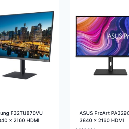
ung F32TU870VU
ASUS ProArt PA329
840 x 2160 HDMI
3840 x 2160 HDMI
ayPort Thunderbolt 3
DisplayPort USB-C 