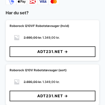
Har du set?
Roborock Q10VF Robotstøvsuger (hvid)
Den
Den
2.690,00
kr.
1.349,00
kr.
oprindelige
aktuelle
pris
pris
ADT231.NET →
var:
er:
2.690,00 kr..
1.349,00 kr..
Roborock Q10V Robotstøvsuger (sort)
Den
Den
2.690,00
kr.
1.349,00
kr.
oprindelige
aktuelle
pris
pris
ADT231.NET →
var:
er:
2.690,00 kr..
1.349,00 kr..