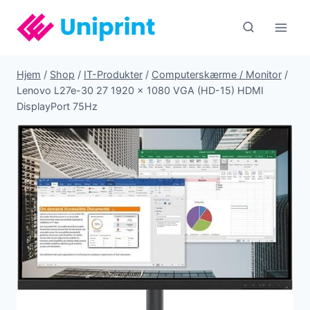
Fortsæt
til
indhold
Hjem
/
Shop
/
IT-Produkter
/
Computerskærme / Monitor
/
Lenovo L27e-30 27 1920 x 1080 VGA (HD-15) HDMI
DisplayPort 75Hz