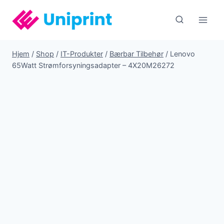
Fortsæt
til
indhold
Hjem
/
Shop
/
IT-Produkter
/
Bærbar Tilbehør
/
Lenovo
65Watt Strømforsyningsadapter – 4X20M26272