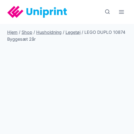
Fortsæt
til
indhold
Hjem
/
Shop
/
Husholdning
/
Legetøj
/
LEGO DUPLO 10874
Byggesæt 2år