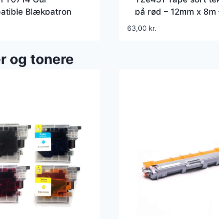
atible Blækpatron
på rød – 12mm x 8m 
Kompatibel Brother –
63,00
kr.
TZe431
r og tonere