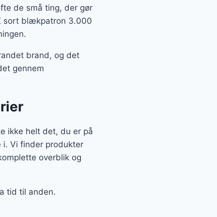
ofte de små ting, der gør
K sort blækpatron 3.000
ningen.
randet brand, og det
e det gennem
rier
ikke helt det, du er på
 i. Vi finder produkter
komplette overblik og
 tid til anden.