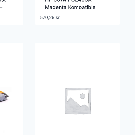
–
Magenta Kompatible
Lasertoner
570,29
kr.