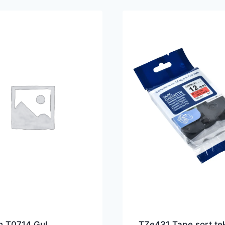
n T0714 Gul
TZe431 Tape sort te