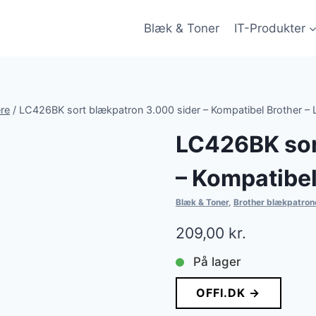
Blæk & Toner
IT-Produkter
re
/
LC426BK sort blækpatron 3.000 sider – Kompatibel Brother 
LC426BK sor
– Kompatibe
Blæk & Toner
,
Brother blækpatron
209,00
kr.
På lager
OFFI.DK →