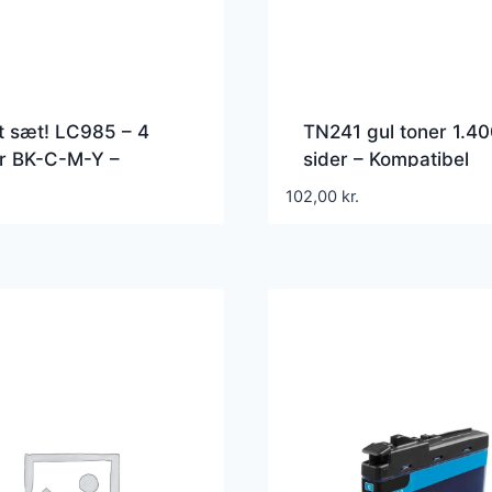
t sæt! LC985 – 4
TN241 gul toner 1.4
er BK-C-M-Y –
sider – Kompatibel
tibel Brother –
Brother – TN241Y
102,00
kr.
5 – 49 ml