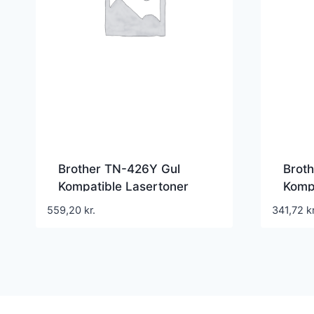
Brother TN-426Y Gul
Brot
Kompatible Lasertoner
Kompa
559,20
kr.
341,72
kr