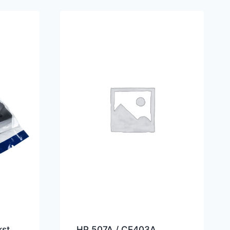
kst
HP 507A / CE403A