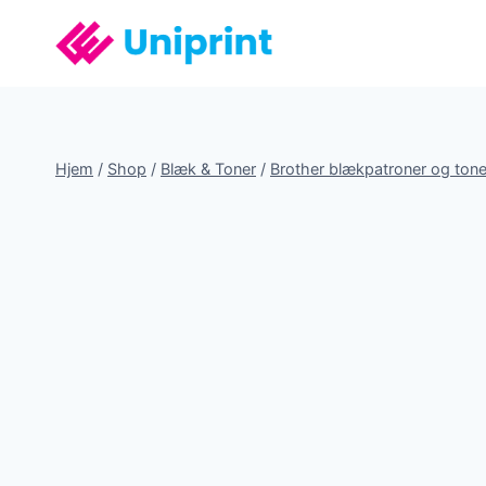
Fortsæt
til
indhold
Hjem
/
Shop
/
Blæk & Toner
/
Brother blækpatroner og tone