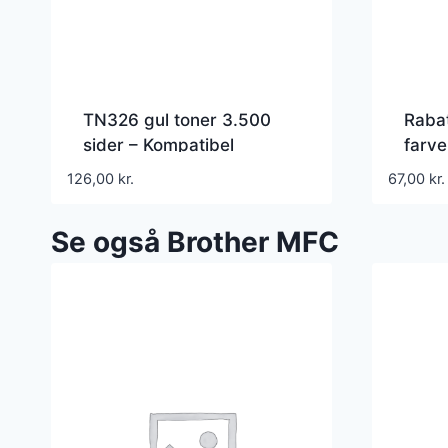
TN326 gul toner 3.500
Raba
sider – Kompatibel
farv
Brother – TN326Y
Kompa
126,00
kr.
67,00
kr.
LC98
Se også Brother MFC