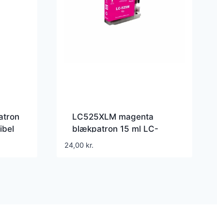
atron
LC525XLM magenta
ibel
blækpatron 15 ml LC-
525XL-M Kompatibel
24,00
kr.
Brother – LC-525XL-M