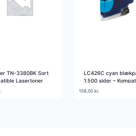
her TN-3380BK Sort
LC426C cyan blækp
tible Lasertoner
1.500 sider – Kompat
Brother – LC426C
.
158,00
kr.