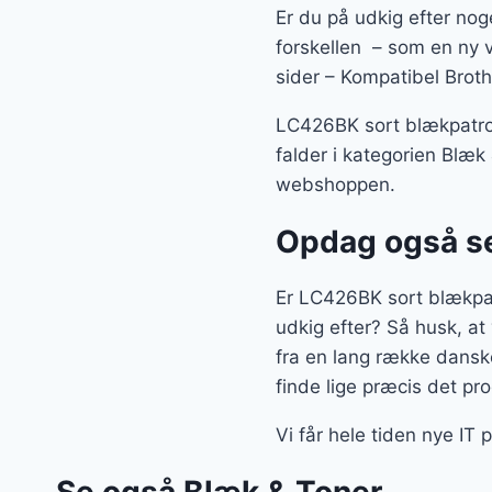
Er du på udkig efter noge
forskellen – som en ny 
sider – Kompatibel Brot
LC426BK sort blækpatron
falder i kategorien Blæk
webshoppen.
Opdag også se
Er LC426BK sort blækpat
udkig efter? Så husk, at 
fra en lang række dansk
finde lige præcis det pr
Vi får hele tiden nye IT 
Se også Blæk & Toner