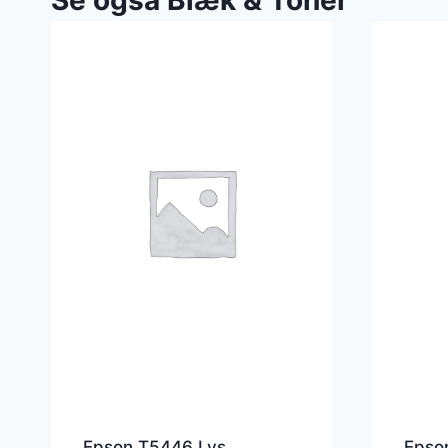
Epson T5446 Lys
Epso