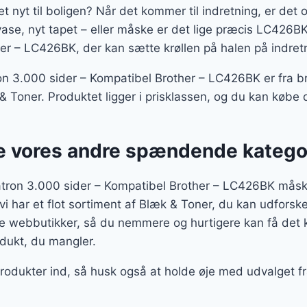
t nyt til boligen? Når det kommer til indretning, er det 
vase, nyt tapet – eller måske er det lige præcis LC426B
her – LC426BK, der kan sætte krøllen på halen på indret
 3.000 sider – Kompatibel Brother – LC426BK er fra b
 & Toner. Produktet ligger i prisklassen, og du kan køb
 vores andre spændende katego
ron 3.000 sider – Kompatibel Brother – LC426BK måske 
vi har et flot sortiment af Blæk & Toner, du kan udforske
e webbutikker, så du nemmere og hurtigere kan få det 
odukt, du mangler.
produkter ind, så husk også at holde øje med udvalget fra