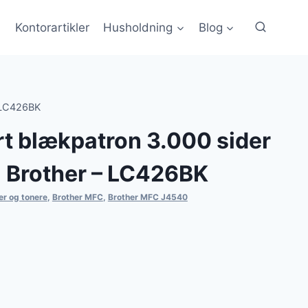
Kontorartikler
Husholdning
Blog
– LC426BK
t blækpatron 3.000 sider
l Brother – LC426BK
er og tonere
,
Brother MFC
,
Brother MFC J4540