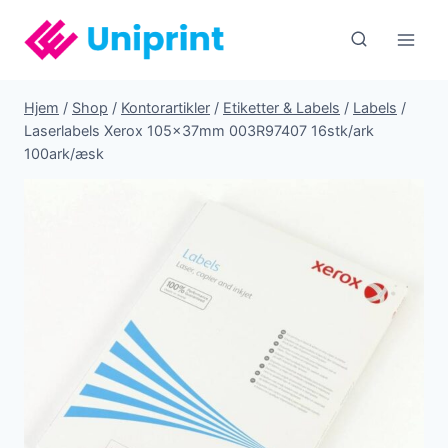
Fortsæt
til
indhold
Hjem
/
Shop
/
Kontorartikler
/
Etiketter & Labels
/
Labels
/
Laserlabels Xerox 105x37mm 003R97407 16stk/ark
100ark/æsk