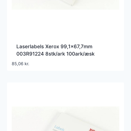
Laserlabels Xerox 99,1×67,7mm
003R91224 8stk/ark 100ark/æsk
85,06
kr.