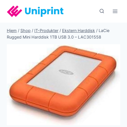
Fortsæt
til
indhold
Hjem
/
Shop
/
IT-Produkter
/
Ekstern Harddisk
/
LaCie
Rugged Mini Harddisk 1TB USB 3.0 – LAC301558