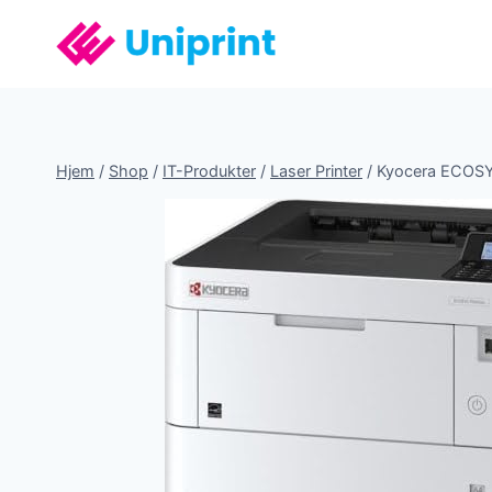
Fortsæt
til
indhold
Hjem
/
Shop
/
IT-Produkter
/
Laser Printer
/
Kyocera ECOSY