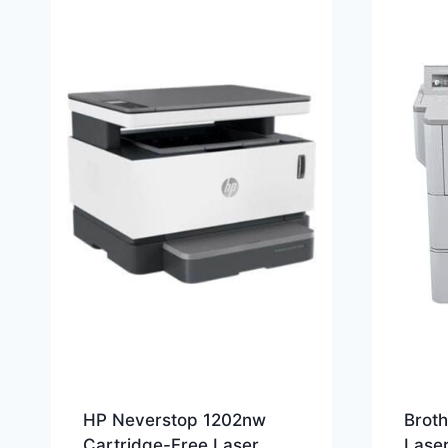
HP Neverstop 1202nw
Brot
Cartridge-Free Laser
Lase