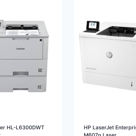
her HL-L6300DWT
HP LaserJet Enterpri
r
M607n Laser