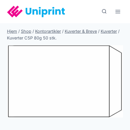
Fortsæt
til
indhold
Hjem
/
Shop
/
Kontorartikler
/
Kuverter & Breve
/
Kuverter
/
Kuverter C5P 80g 50 stk.