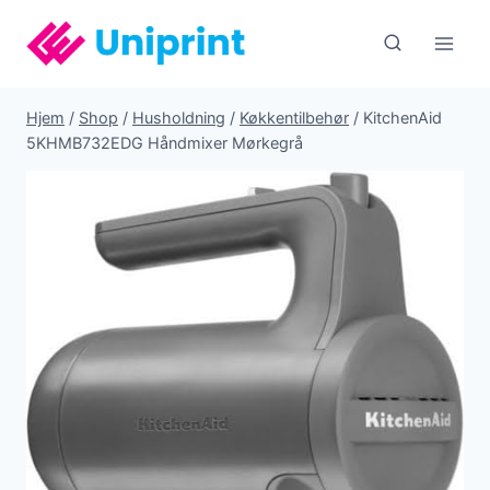
Fortsæt
til
indhold
Hjem
/
Shop
/
Husholdning
/
Køkkentilbehør
/
KitchenAid
5KHMB732EDG Håndmixer Mørkegrå