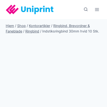
Fortsæt
til
indhold
Hjem
/
Shop
/
Kontorartikler
/
Ringbind, Brevordner &
Faneblade
/
Ringbind
/
Indstiksringbind 30mm hvid 10 Stk.