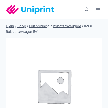
Fortsæt
til
indhold
Hjem
/
Shop
/
Husholdning
/
Robotstøvsugere
/
IMOU
Robotstøvsuger Rv1