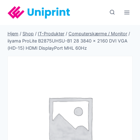
Fortsæt
til
indhold
Hjem
/
Shop
/
IT-Produkter
/
Computerskærme / Monitor
/
iiyama ProLite B2875UHSU-B1 28 3840 x 2160 DVI VGA
(HD-15) HDMI DisplayPort MHL 60Hz