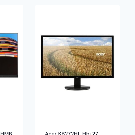
7EHMB
Acer KB272HL Hbi 27