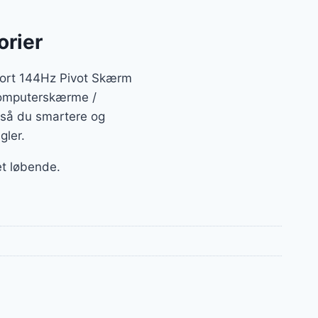
orier
ort 144Hz Pivot Skærm
 Computerskærme /
 så du smartere og
gler.
et løbende.