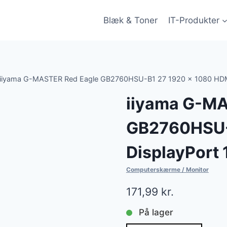
Blæk & Toner
IT-Produkter
iiyama G-MASTER Red Eagle GB2760HSU-B1 27 1920 x 1080 HDMI
iiyama G-MA
GB2760HSU-
DisplayPort
Computerskærme / Monitor
171,99
kr.
På lager