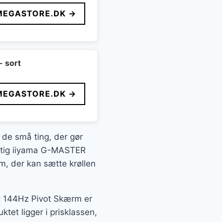
MEGASTORE.DK →
- sort
MEGASTORE.DK →
t de små ting, der gør
jagtig iiyama G-MASTER
 der kan sætte krøllen
 144Hz Pivot Skærm er
tet ligger i prisklassen,