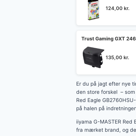
124,00
kr.
Trust Gaming GXT 246 A
135,00
kr.
Er du på jagt efter nye t
den store forskel – som 
Red Eagle GB2760HSU-B1
på halen på indretningen
iiyama G-MASTER Red E
fra mærket brand, og det