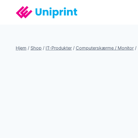
Fortsæt
til
indhold
Hjem
/
Shop
/
IT-Produkter
/
Computerskærme / Monitor
/