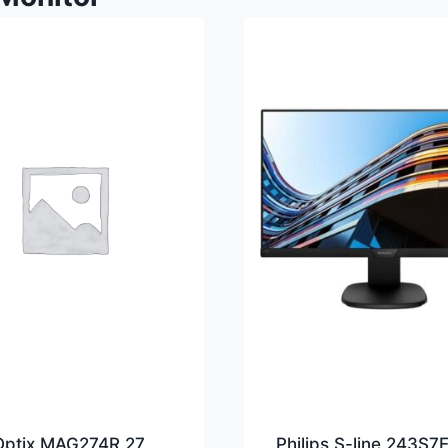
Optix MAG274R 27
Philips S-line 243S