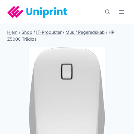
Fortsæt
til
indhold
Hjem
/
Shop
/
IT-Produkter
/
Mus / Pegeredskab
/
HP
Z5000 Trådløs