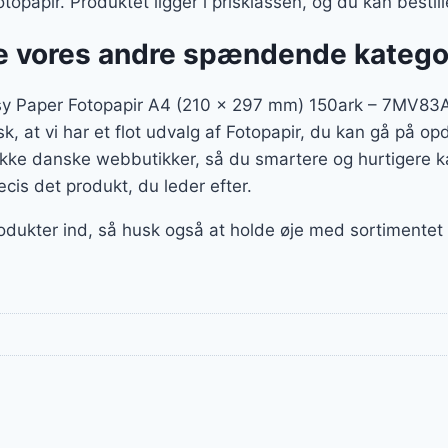
otopapir. Produktet ligger i prisklassen, og du kan best
 vores andre spændende katego
sy Paper Fotopapir A4 (210 x 297 mm) 150ark – 7MV83A 
k, at vi har et flot udvalg af Fotopapir, du kan gå på opd
ække danske webbutikker, så du smartere og hurtigere k
æcis det produkt, du leder efter.
rodukter ind, så husk også at holde øje med sortimentet f