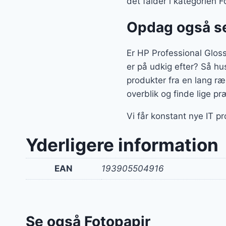
det falder i kategorien F
Opdag også se
Er HP Professional Glos
er på udkig efter? Så hus
produkter fra en lang r
overblik og finde lige pr
Vi får konstant nye IT p
Yderligere information
EAN
193905504916
Se også Fotopapir