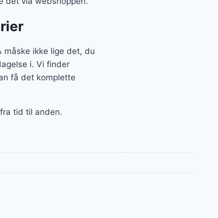
ille det via webshoppen.
rier
måske ikke lige det, du
agelse i. Vi finder
an få det komplette
ra tid til anden.