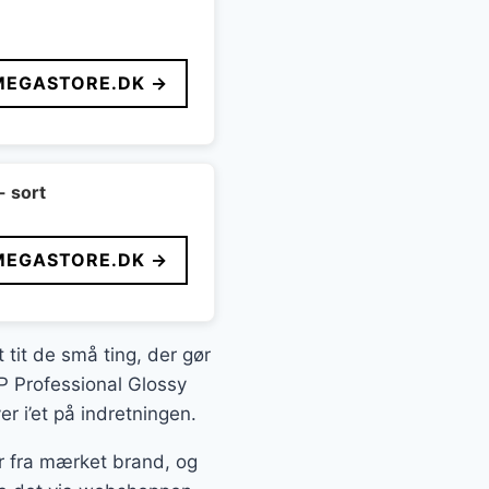
MEGASTORE.DK →
- sort
MEGASTORE.DK →
 tit de små ting, der gør
HP Professional Glossy
 i’et på indretningen.
r fra mærket brand, og