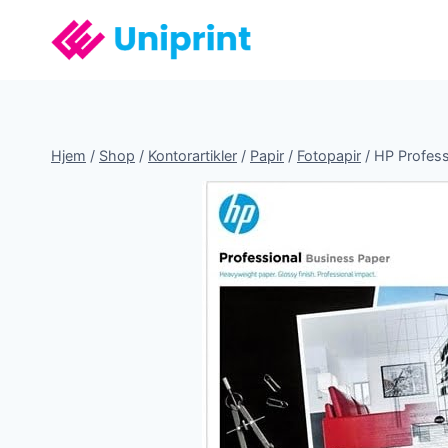
Fortsæt
til
indhold
Hjem
/
Shop
/
Kontorartikler
/
Papir
/
Fotopapir
/
HP Profess