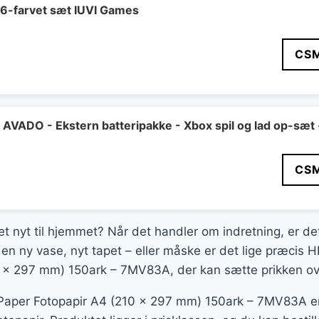
 6-farvet sæt IUVI Games
CS
VADO - Ekstern batteripakke - Xbox spil og lad op-sæt 
CS
et nyt til hjemmet? Når det handler om indretning, er det
en ny vase, nyt tapet – eller måske er det lige præcis 
 x 297 mm) 150ark – 7MV83A, der kan sætte prikken over
 Paper Fotopapir A4 (210 x 297 mm) 150ark – 7MV83A e