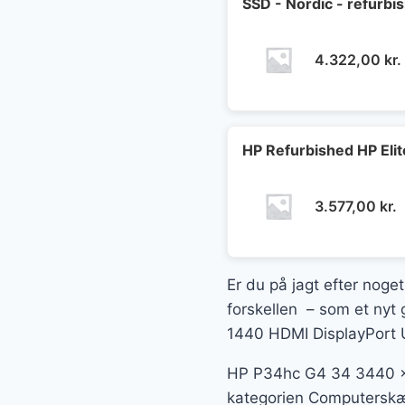
SSD - Nordic - refurbi
4.322,00
kr.
HP Refurbished HP Eli
3.577,00
kr.
Er du på jagt efter noget
forskellen – som et nyt 
1440 HDMI DisplayPort U
HP P34hc G4 34 3440 x 
kategorien Computerskær