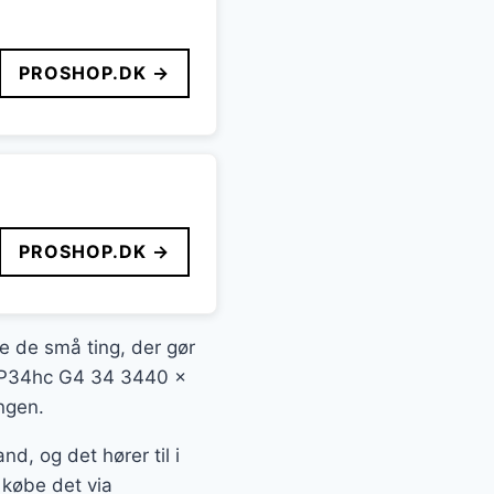
PROSHOP.DK →
PROSHOP.DK →
te de små ting, der gør
HP P34hc G4 34 3440 x
ngen.
 og det hører til i
 købe det via