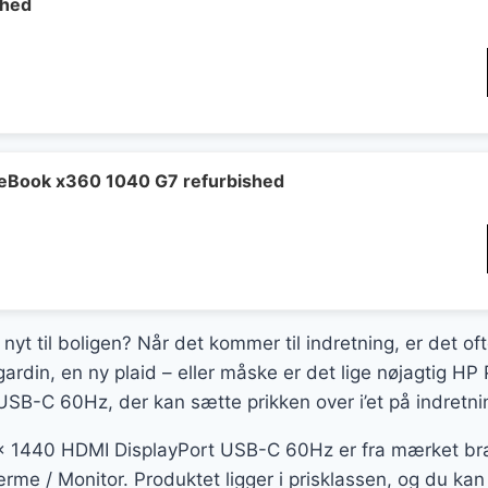
shed
teBook x360 1040 G7 refurbished
 nyt til boligen? Når det kommer til indretning, er det of
gardin, en ny plaid – eller måske er det lige nøjagtig 
SB-C 60Hz, der kan sætte prikken over i’et på indretni
1440 HDMI DisplayPort USB-C 60Hz er fra mærket brand,
me / Monitor. Produktet ligger i prisklassen, og du kan