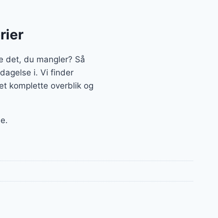
rier
 det, du mangler? Så
agelse i. Vi finder
t komplette overblik og
e.