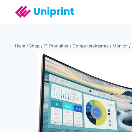
Fortsæt
til
indhold
Hjem
/
Shop
/
IT-Produkter
/
Computerskærme / Monitor
/