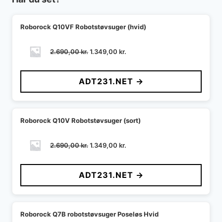
Roborock Q10VF Robotstøvsuger (hvid)
Den
Den
2.690,00
kr.
1.349,00
kr.
oprindelige
aktuelle
pris
pris
ADT231.NET →
var:
er:
2.690,00 kr..
1.349,00 kr..
Roborock Q10V Robotstøvsuger (sort)
Den
Den
2.690,00
kr.
1.349,00
kr.
oprindelige
aktuelle
pris
pris
ADT231.NET →
var:
er:
2.690,00 kr..
1.349,00 kr..
Roborock Q7B robotstøvsuger Poseløs Hvid