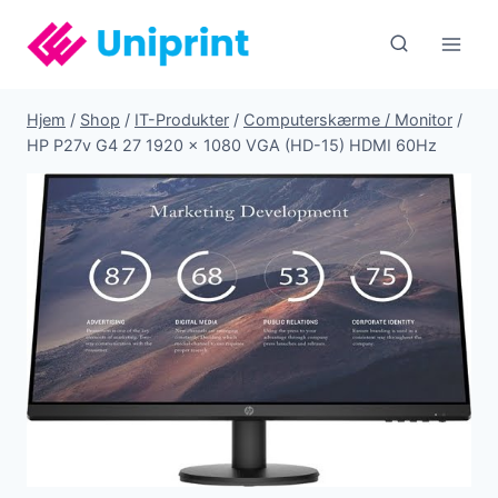
Fortsæt
til
indhold
Hjem
/
Shop
/
IT-Produkter
/
Computerskærme / Monitor
/
HP P27v G4 27 1920 x 1080 VGA (HD-15) HDMI 60Hz