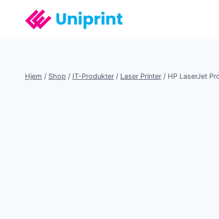
Fortsæt
til
indhold
Hjem
/
Shop
/
IT-Produkter
/
Laser Printer
/
HP LaserJet Pr