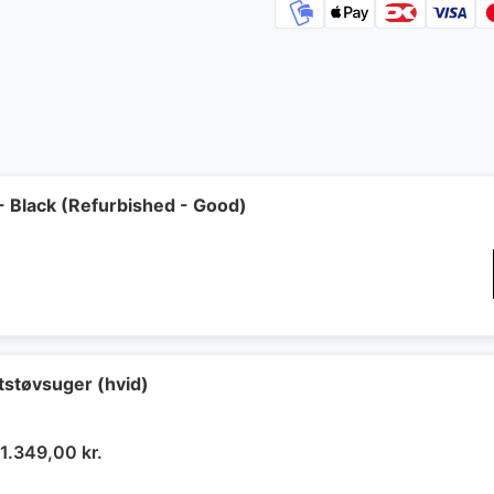
- Black (Refurbished - Good)
støvsuger (hvid)
Den
Den
1.349,00
kr.
oprindelige
aktuelle