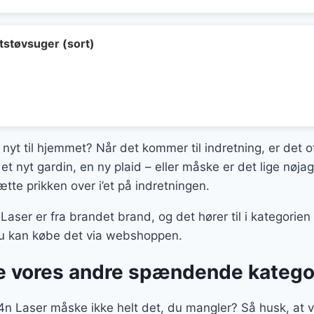
pris
pris
var:
er:
2.690,00 kr..
1.349,00 kr..
støvsuger (sort)
 nyt til hjemmet? Når det kommer til indretning, er det o
et nyt gardin, en ny plaid – eller måske er det lige nøja
te prikken over i’et på indretningen.
ser er fra brandet brand, og det hører til i kategorien 
 du kan købe det via webshoppen.
 vores andre spændende katego
 Laser måske ikke helt det, du mangler? Så husk, at vi