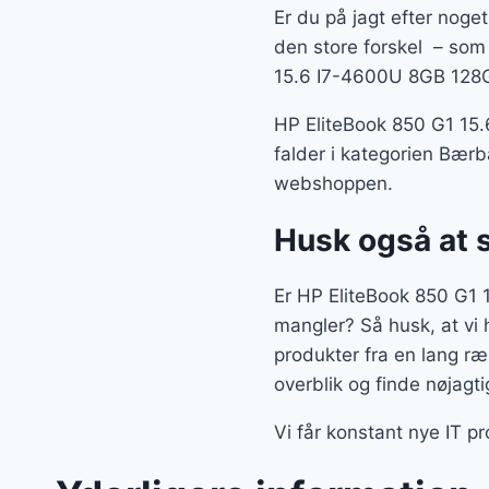
Er du på jagt efter noget
den store forskel – som 
15.6 I7-4600U 8GB 128GB
HP EliteBook 850 G1 15
falder i kategorien Bærba
webshoppen.
Husk også at 
Er HP EliteBook 850 G1
mangler? Så husk, at vi 
produkter fra en lang r
overblik og finde nøjagt
Vi får konstant nye IT p