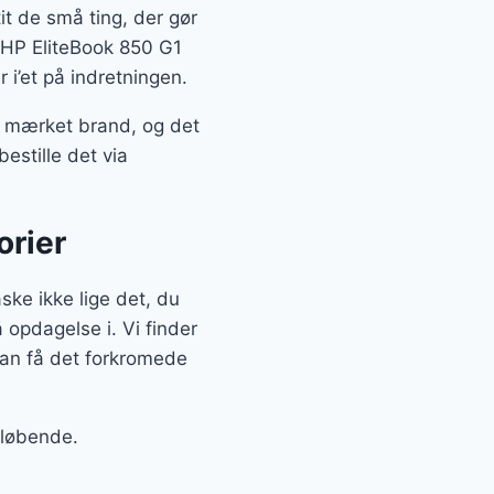
it de små ting, der gør
s HP EliteBook 850 G1
i’et på indretningen.
 mærket brand, og det
estille det via
orier
e ikke lige det, du
 opdagelse i. Vi finder
kan få det forkromede
 løbende.