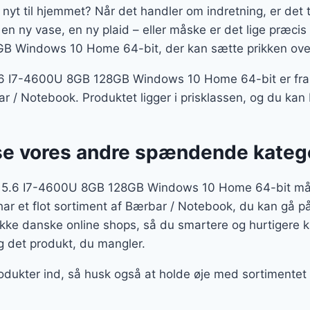
 nyt til hjemmet? Når det handler om indretning, er det t
en ny vase, en ny plaid – eller måske er det lige præci
 Windows 10 Home 64-bit, der kan sætte prikken over 
.6 I7-4600U 8GB 128GB Windows 10 Home 64-bit er fra
r / Notebook. Produktet ligger i prisklassen, og du kan b
se vores andre spændende kateg
 15.6 I7-4600U 8GB 128GB Windows 10 Home 64-bit måsk
har et flot sortiment af Bærbar / Notebook, du kan gå på
ække danske online shops, så du smartere og hurtigere 
ig det produkt, du mangler.
rodukter ind, så husk også at holde øje med sortimentet