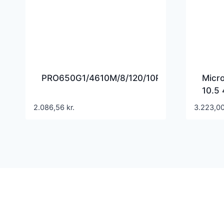
PRO650G1/4610M/8/120/10PSCA
Micro
10.5
Sølv
2.086,56
kr.
3.223,0