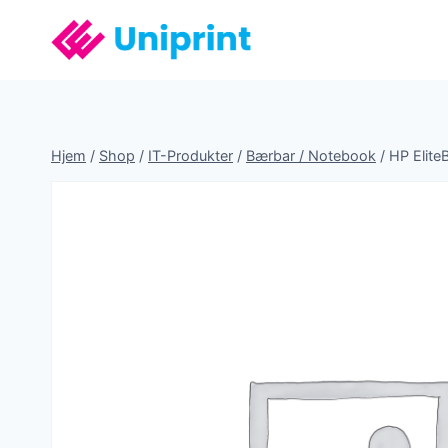
Fortsæt
til
indhold
Hjem
/
Shop
/
IT-Produkter
/
Bærbar / Notebook
/
HP Elit