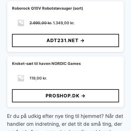
Roborock Q10V Robotstøvsuger (sort)
Den
Den
2.690,00
kr.
1.349,00
kr.
oprindelige
aktuelle
pris
pris
ADT231.NET →
var:
er:
2.690,00 kr..
1.349,00 kr..
Kroket-sæt til haven NORDIC Games
119,00
kr.
PROSHOP.DK →
Er du på udkig efter nye ting til hjemmet? Når det
handler om indretning, er det tit de små ting, der