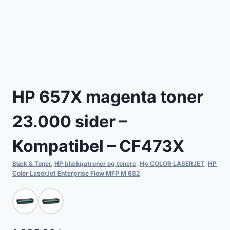
HP 657X magenta toner
23.000 sider –
Kompatibel – CF473X
Blæk & Toner
,
HP blækpatroner og tonere
,
Hp COLOR LASERJET
,
HP
Color LaserJet Enterprise Flow MFP M 682