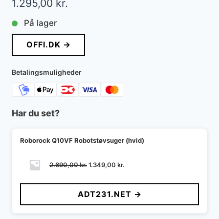
1.295,00
kr.
På lager
OFFI.DK →
Betalingsmuligheder
Har du set?
Roborock Q10VF Robotstøvsuger (hvid)
Den
Den
2.690,00
kr.
1.349,00
kr.
oprindelige
aktuelle
pris
pris
ADT231.NET →
var:
er:
2.690,00 kr..
1.349,00 kr..