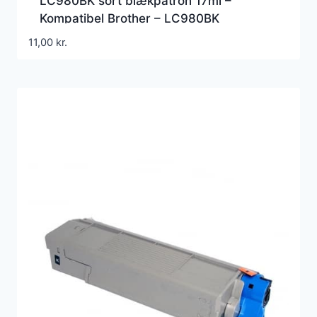
LC980BK sort blækpatron 17ml –
Kompatibel Brother – LC980BK
11,00
kr.