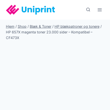
Fortsæt
til
indhold
Hjem
/
Shop
/
Blæk & Toner
/
HP blækpatroner og tonere
/
HP 657X magenta toner 23.000 sider – Kompatibel –
CF473X