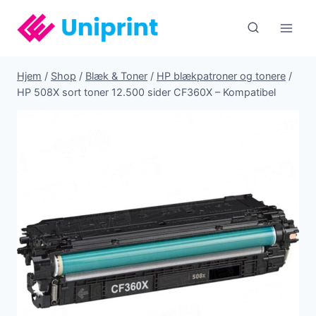
Fortsæt
til
indhold
Hjem
/
Shop
/
Blæk & Toner
/
HP blækpatroner og tonere
/
HP 508X sort toner 12.500 sider CF360X – Kompatibel