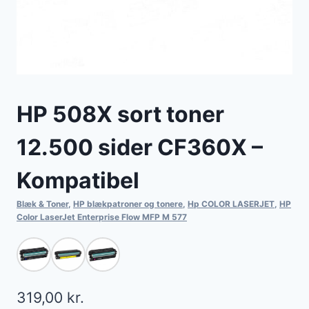
HP 508X sort toner
12.500 sider CF360X –
Kompatibel
Blæk & Toner
,
HP blækpatroner og tonere
,
Hp COLOR LASERJET
,
HP
Color LaserJet Enterprise Flow MFP M 577
319,00
kr.