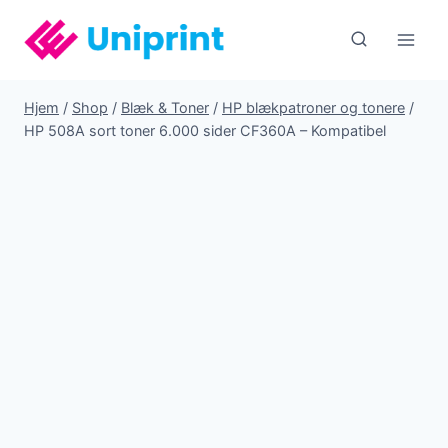
Fortsæt
til
indhold
Hjem
/
Shop
/
Blæk & Toner
/
HP blækpatroner og tonere
/
HP 508A sort toner 6.000 sider CF360A – Kompatibel