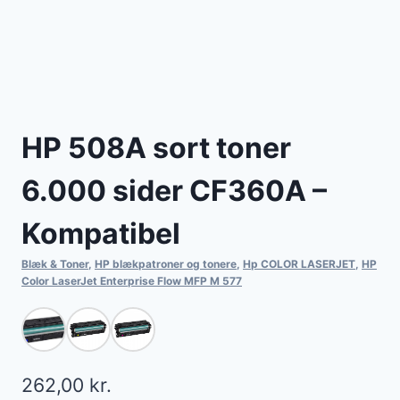
HP 508A sort toner
6.000 sider CF360A –
Kompatibel
Blæk & Toner
,
HP blækpatroner og tonere
,
Hp COLOR LASERJET
,
HP
Color LaserJet Enterprise Flow MFP M 577
262,00
kr.