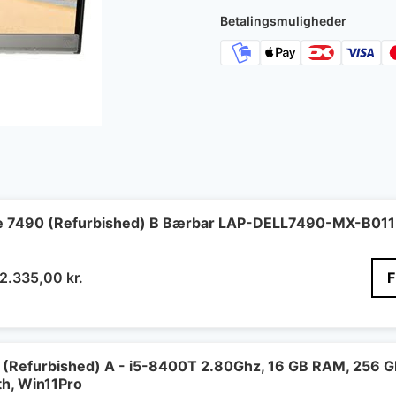
Betalingsmuligheder
ude 7490 (Refurbished) B Bærbar LAP-DELL7490-MX-B011 
Den
Den
2.335,00
kr.
oprindelige
aktuelle
pris
pris
var:
er:
3.233,00 kr..
2.335,00 kr..
60 (Refurbished) A - i5-8400T 2.80Ghz, 16 GB RAM, 256 G
th, Win11Pro