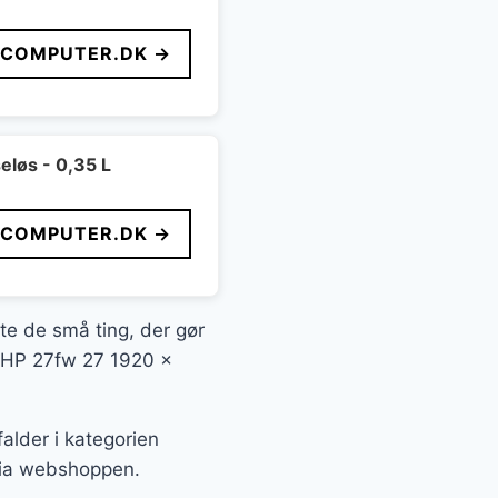
FCOMPUTER.DK →
eløs - 0,35 L
FCOMPUTER.DK →
fte de små ting, der gør
s HP 27fw 27 1920 x
lder i kategorien
 via webshoppen.