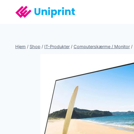
Fortsæt
til
indhold
Hjem
/
Shop
/
IT-Produkter
/
Computerskærme / Monitor
/