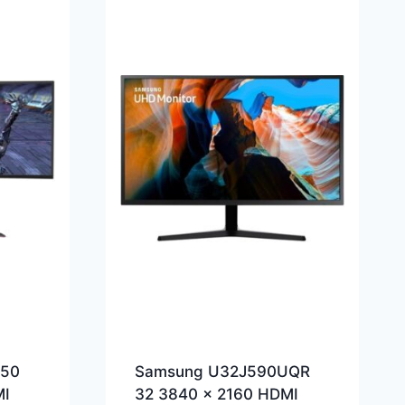
850
Samsung U32J590UQR
MI
32 3840 x 2160 HDMI