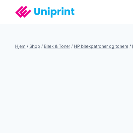
Fortsæt
til
indhold
Hjem
/
Shop
/
Blæk & Toner
/
HP blækpatroner og tonere
/