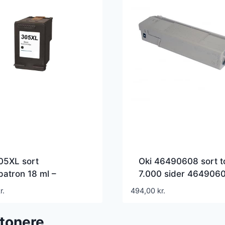
05XL sort
Oki 46490608 sort t
atron 18 ml –
7.000 sider 4649060
2AE – kompatibel
Kompatibel
r.
494,00
kr.
tonere