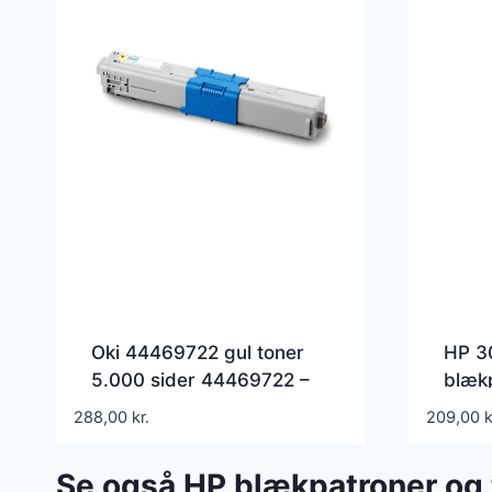
Oki 44469722 gul toner
HP 3
5.000 sider 44469722 –
blækp
Kompatibel
3YM6
288,00
kr.
209,00
k
Se også HP blækpatroner og 