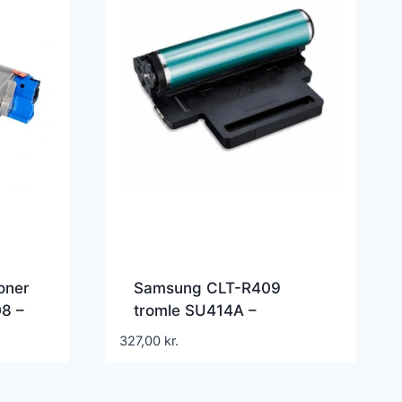
oner
Samsung CLT-R409
8 –
tromle SU414A –
Kompatibel – CLT-R409
327,00
kr.