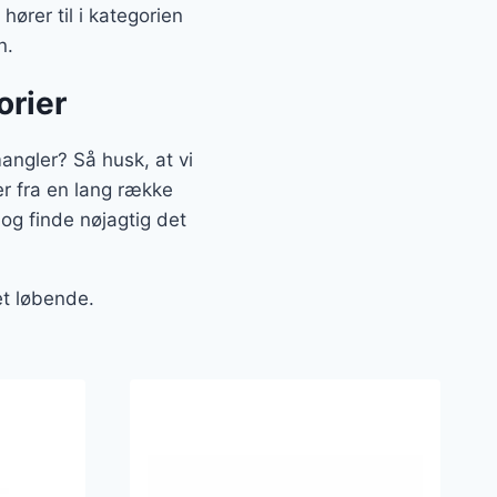
ører til i kategorien
n.
orier
angler? Så husk, at vi
er fra en lang række
og finde nøjagtig det
et løbende.