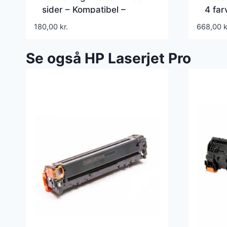
sider – Kompatibel –
4 far
CF402A
Kompa
180,00
kr.
668,00
k
19.40
Se også HP Laserjet Pro