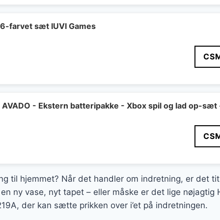
 6-farvet sæt IUVI Games
CS
VADO - Ekstern batteripakke - Xbox spil og lad op-sæt 
CS
ing til hjemmet? Når det handler om indretning, er det ti
en ny vase, nyt tapet – eller måske er det lige nøjagti
19A, der kan sætte prikken over i’et på indretningen.