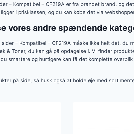
er – Kompatibel – CF219A er fra brandet brand, og det h
 ligger i prisklassen, og du kan købe det via webshoppe
se vores andre spændende kateg
 sider – Kompatibel – CF219A måske ikke helt det, du m
læk & Toner, du kan gå på opdagelse i. Vi finder produkt
du smartere og hurtigere kan få det komplette overblik 
ukter på side, så husk også at holde øje med sortiment