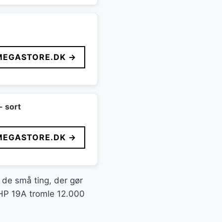
MEGASTORE.DK →
- sort
MEGASTORE.DK →
t de små ting, der gør
g HP 19A tromle 12.000