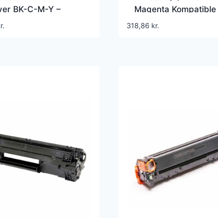
ver BK-C-M-Y –
Magenta Kompatible
tibel – 201X –
Lasertoner
r.
318,86
kr.
0 sider