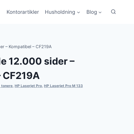
Kontorartikler
Husholdning
Blog
der – Kompatibel – CF219A
e 12.000 sider –
– CF219A
 tonere
,
HP Laserjet Pro
,
HP Laserjet Pro M 133