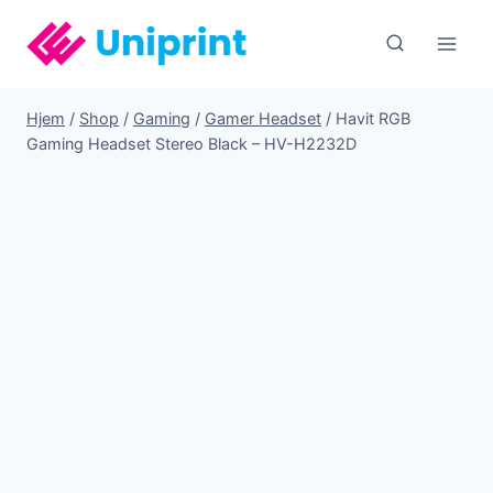
Fortsæt
til
indhold
Hjem
/
Shop
/
Gaming
/
Gamer Headset
/
Havit RGB
Gaming Headset Stereo Black – HV-H2232D