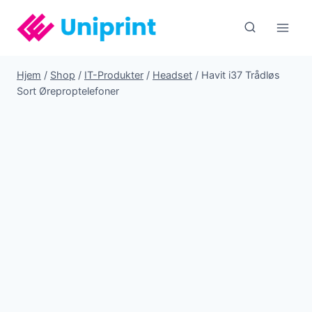
Fortsæt
til
indhold
Hjem
/
Shop
/
IT-Produkter
/
Headset
/
Havit i37 Trådløs
Sort Øreproptelefoner