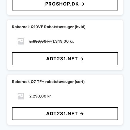
PROSHOP.DK →
Roborock Q10VF Robotstøvsuger (hvid)
Den
Den
2.690,00
kr.
1.349,00
kr.
oprindelige
aktuelle
pris
pris
ADT231.NET →
var:
er:
2.690,00 kr..
1.349,00 kr..
Roborock Q7 TF+ robotstøvsuger (sort)
2.290,00
kr.
ADT231.NET →